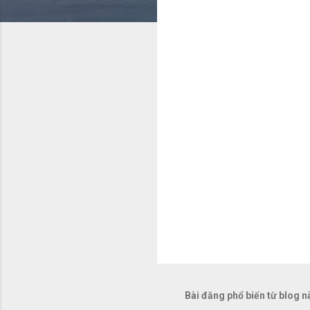
x
é
t
Bài đăng phổ biến từ blog n