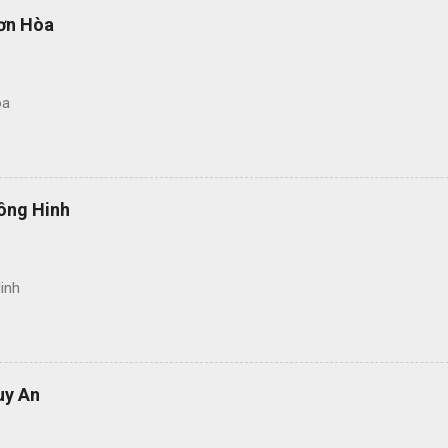
ơn Hòa
òa
ông Hinh
inh
uy An