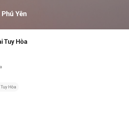
Chuyển đến nội dung chính
 Phú Yên
i Tuy Hòa
a
 Tuy Hòa